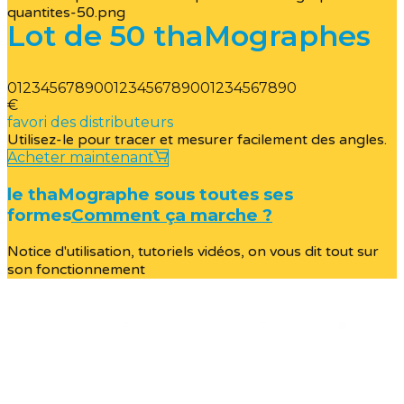
Lot de 50 thaMographes
0
1
2
3
4
5
6
7
8
9
0
0
1
2
3
4
5
6
7
8
9
0
0
1
2
3
4
5
6
7
8
9
0
€
favori des distributeurs
Utilisez-le pour tracer et mesurer facilement des angles.
Acheter maintenant
le thaMographe sous toutes ses
formes
Comment ça marche ?
Notice d'utilisation, tutoriels vidéos, on vous dit tout sur
son fonctionnement