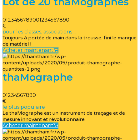
Lot de 20 thaMographes
0
1
2
3
4
5
6
7
8
9
0
0
1
2
3
4
5
6
7
8
9
0
€
pour les classes, associations ...
Toujours à portée de main dans la trousse, fini le manque
de matériel !
Acheter maintenant
thaMographe
0
1
2
3
4
5
6
7
8
9
0
€
le plus populaire
Le thaMographe est un instrument de traçage et de
mesure innovant et révolutionnaire.
Acheter maintenant